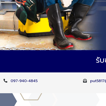
รับ
097-940-4845
put5817@