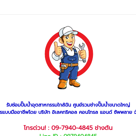
รับซ่อมปั๊มน้ำอุตสาหกรรมใกล้ฉัน ศูนย์รวมช่างปั๊มน้ำขนาดใหญ่
ารแบบมืออาชีพโดย บริษัท อิเลคทริคอล คอนโทรล แอนด์ ซัพพลาย จ
โทรด่วน! :
09-7940-4845
ช่างต้น